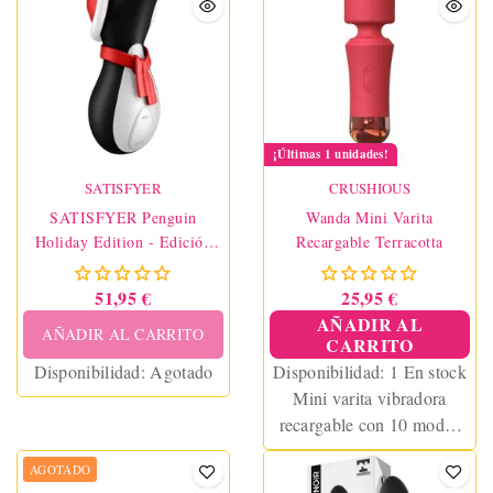
¡Últimas 1 unidades!
SATISFYER
CRUSHIOUS
SATISFYER Penguin
Wanda Mini Varita
Holiday Edition - Edición
Recargable Terracotta
Navidad
51,95 €
25,95 €
AÑADIR AL
AÑADIR AL CARRITO
CARRITO
Disponibilidad:
Agotado
Disponibilidad:
1 En stock
Mini varita vibradora
recargable con 10 modos
de vibración. Compacta,
AGOTADO
potente y sin cables. Ideal