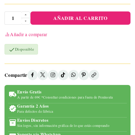
AÑADIR AL CARRITO
Añadir a comparar

Disponible
Compartir
Envío Gratis
A partir de 69€ *Consultar condiciones para fuera de Península
Garantía 2 Años
Para defectos de fábrica
Envíos Discretos
Sin logos, sin información gráfica de lo que estás comprando
Soporte vía WhatsApp