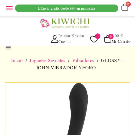
ENVIO GRATUITO EN PEDIDOS SUPERIORES A 69€ EN
menu
Envío gratis desde 69€ en península
PENINSULA
Iniciar Sesión
0,00 €
Mi Carrito
Cuenta
menu
Inicio
Juguetes Sexuales
Vibradores
GLOSSY -
JOHN VIBRADOR NEGRO
NUEVO