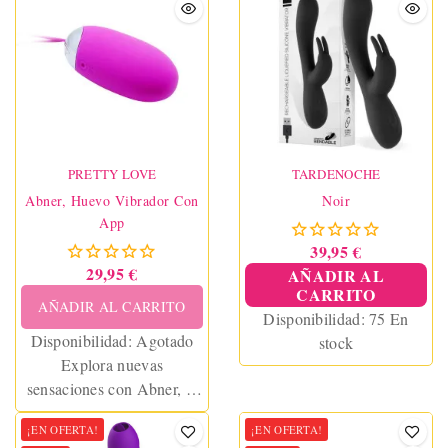
para masajes o
estimulación del clítoris.
Color terracotta.
PRETTY LOVE
TARDENOCHE
Abner, Huevo Vibrador Con
Noir
App
39,95 €
29,95 €
AÑADIR AL
CARRITO
AÑADIR AL CARRITO
Disponibilidad:
75 En
Disponibilidad:
Agotado
stock
Explora nuevas
sensaciones con Abner, el
huevo vibrador con App
¡EN OFERTA!
¡EN OFERTA!
que puedes controlar desde