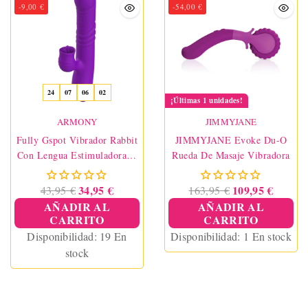
-9,00 €
tu móvil.
-54,00 €
24
07
06
02
¡Últimas 1 unidades!
ARMONY
JIMMYJANE
Fully Gspot Vibrador Rabbit
JIMMYJANE Evoke Du-O
Con Lengua Estimuladora Y
Rueda De Masaje Vibradora
Efecto Calor Violeta
34,95 €
109,95 €
43,95 €
163,95 €
AÑADIR AL
AÑADIR AL
CARRITO
CARRITO
Disponibilidad:
19 En
Disponibilidad:
1 En stock
stock