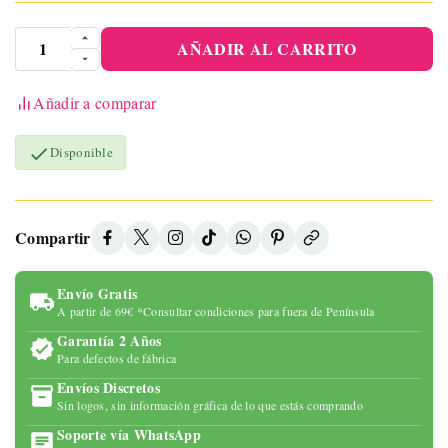
AÑADIR AL CARRITO
Añadir a comparar

Disponible
Compartir
Envío Gratis
A partir de 69€ *Consultar condiciones para fuera de Península
Garantía 2 Años
Para defectos de fábrica
Envíos Discretos
Sin logos, sin información gráfica de lo que estás comprando
Soporte vía WhatsApp