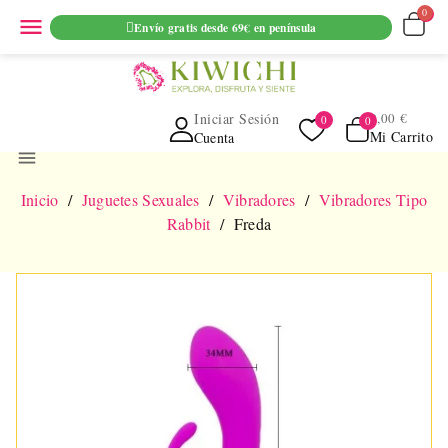
ENVIO GRATUITO EN PEDIDOS SUPERIORES A 69€ EN
menu
Envío gratis desde 69€ en península
PENINSULA
Iniciar Sesión
0,00 €
Mi Carrito
Cuenta
menu
Inicio
Juguetes Sexuales
Vibradores
Vibradores Tipo
Rabbit
Freda
NUEVO