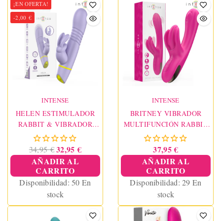
¡EN OFERTA!
-2,00 €
INTENSE
INTENSE
HELEN ESTIMULADOR
BRITNEY VIBRADOR
RABBIT & VIBRADOR
MULTIFUNCIÓN RABBIT
THRUSTING
23 CM ROSA
32,95 €
37,95 €
34,95 €
AÑADIR AL
AÑADIR AL
CARRITO
CARRITO
Disponibilidad:
50 En
Disponibilidad:
29 En
stock
stock