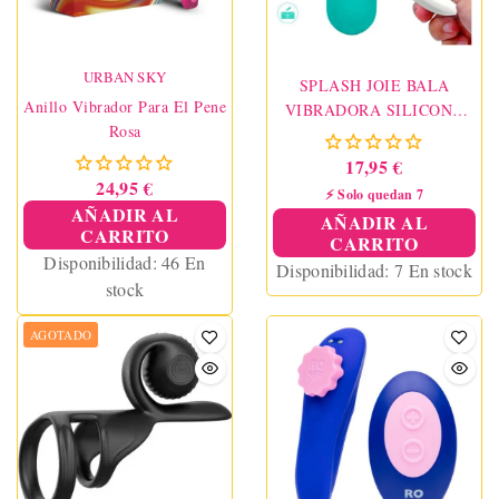
URBAN SKY
SPLASH JOIE BALA
Anillo Vibrador Para El Pene
VIBRADORA SILICONA
Rosa
CONTROL REMOTO 10
VIBRACIONES 75 X 19 CM
17,95 €
VERDE
24,95 €
⚡ Solo quedan 7
AÑADIR AL
AÑADIR AL
CARRITO
CARRITO
Disponibilidad:
46 En
Disponibilidad:
7 En stock
stock
AGOTADO