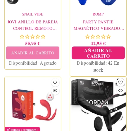
SNAIL VIBE
ROMP
JOVI ANILLO DE PAREJA
PARTY PANTIE
CONTROL REMOTO
MAGNÉTICO VIBRADOR
NEGRO
SILICONA CONTROL
REMOTO
55,95 €
42,95 €
AÑADIR AL
AÑADIR AL CARRITO
CARRITO
Disponibilidad:
Agotado
Disponibilidad:
42 En
stock
¡Últimas 4 unidades!