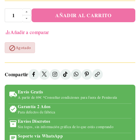
AÑADIR AL CARRITO
Añadir a comparar

Agotado
Compartir
Envío Gratis
A partir de 69€ *Consultar condiciones para fuera de Península
Garantía 2 Años
Para defectos de fábrica
Envíos Discretos
Sin logos, sin información gráfica de lo que estás comprando
Soporte vía WhatsApp