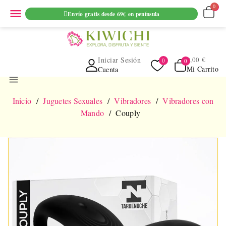
ENVIO GRATUITO EN PEDIDOS SUPERIORES A 69€ EN
menu
Envío gratis desde 69€ en península
PENINSULA
Iniciar Sesión
0,00 €
Mi Carrito
Cuenta
menu
Inicio
Juguetes Sexuales
Vibradores
Vibradores con
Mando
Couply
NUEVO
AGOTADO