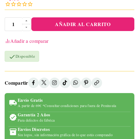
AÑADIR AL CARRITO
Añadir a comparar

Disponible
Compartir
Envío Gratis
A partir de 69€ *Consultar condiciones para fuera de Península
Garantía 2 Años
Para defectos de fábrica
Envíos Discretos
Sin logos, sin información gráfica de lo que estás comprando