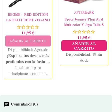
AFTERDARK
BEGME - RED EDITION
Space Journey Plug Anal
LATIGO CUERO VEGANO
Multicolor Y Joya Talla S
11,95 €
11,95 €
AÑADIR AL CARRITO
AÑADIR AL
CARRITO
Disponibilidad:
Agotado
Disponibilidad:
19 En
¡Explora tus deseos más
stock
profundos con la fusta de
cuero vegano de
Ideal tanto para
BEGME!
principiantes como para
expertos en juegos
fetichistas, esta fusta te
permite descubrir tu lado
dominante o sumiso con
estilo. Fabricada con cuero
Comentarios (0)
vegano de alta calidad,