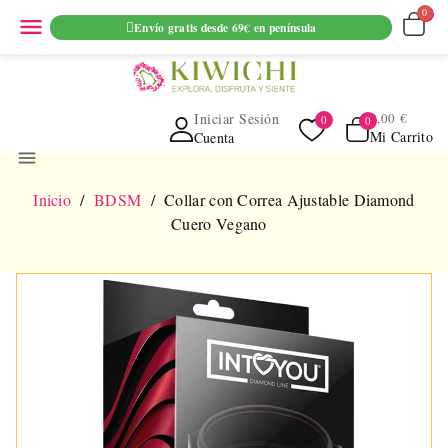
ENVIO GRATUITO EN PEDIDOS SUPERIORES A 69€ EN
menu
Envío gratis desde 69€ en península
PENINSULA
Iniciar Sesión
0,00 €
Mi Carrito
Cuenta
menu
Inicio
BDSM
Collar con Correa Ajustable Diamond
Cuero Vegano
NUEVO