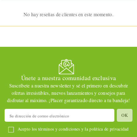
neopreno y metal libre de
níquel, este accesorio es
No hay reseñas de clientes en este momento.
perfecto para elevar la
intensidad de tus juegos
eróticos. Su diseño
duradero y elegante
asegura que cada encuentro
sea tan satisfactorio como
seguro.
Únete a nuestra comunidad exclusiva
Suscríbete a nuestra newsletter y sé el primero en descubrir
ofertas irresistibles, nuevos lanzamientos y consejos para
disfrutar al máximo. ¡Placer garantizado directo a tu bandeja!
Acepto los términos y condiciones y la política de privacidad