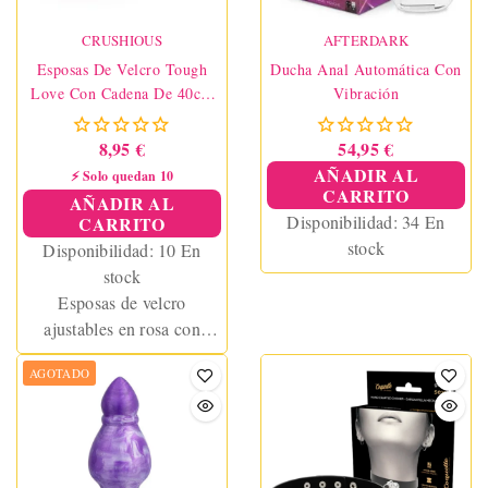
CRUSHIOUS
AFTERDARK
Esposas De Velcro Tough
Ducha Anal Automática Con
Love Con Cadena De 40cm
Vibración
Extra Rosa
8,95 €
54,95 €
AÑADIR AL
⚡ Solo quedan 10
CARRITO
AÑADIR AL
Disponibilidad:
34 En
CARRITO
stock
Disponibilidad:
10 En
stock
Esposas de velcro
ajustables en rosa con
cadena desmontable de 40
AGOTADO
cm. Aptas para muñecas y
tobillos, ideales para juegos
BDSM y bondage suave.
Fáciles de usar y
compatibles con otros