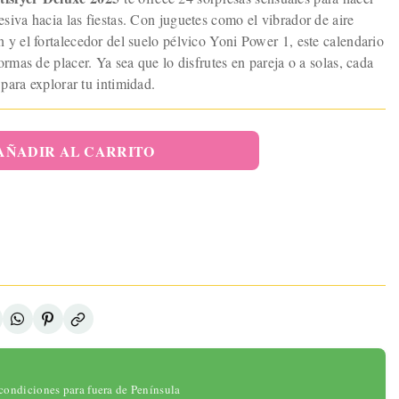
elo Pélvico
siva hacia las fiestas. Con juguetes como el vibrador de aire
 Sensor De
 y el fortalecedor del suelo pélvico Yoni Power 1, este calendario
sión Y APP
46,95 €
ormas de placer. Ya sea que lo disfrutes en pareja o a solas, cada
ADIR AL
para explorar tu intimidad.
ARRITO
onibilidad:
ad:
gotado
AÑADIR AL CARRITO
condiciones para fuera de Península