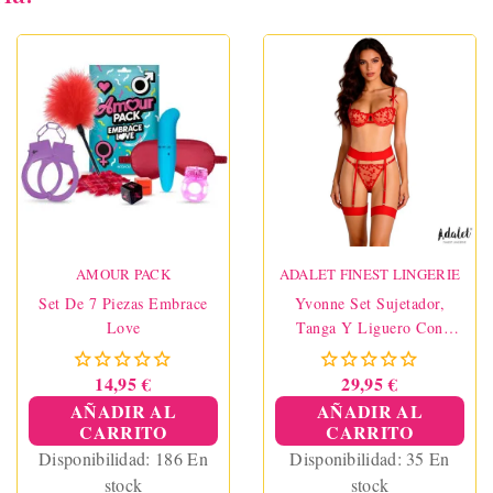
AMOUR PACK
ADALET FINEST LINGERIE
Set De 7 Piezas Embrace
Yvonne Set Sujetador,
Love
Tanga Y Liguero Con
Corazones Rojo
14,95 €
29,95 €
AÑADIR AL
AÑADIR AL
CARRITO
CARRITO
Disponibilidad:
186 En
Disponibilidad:
35 En
stock
stock