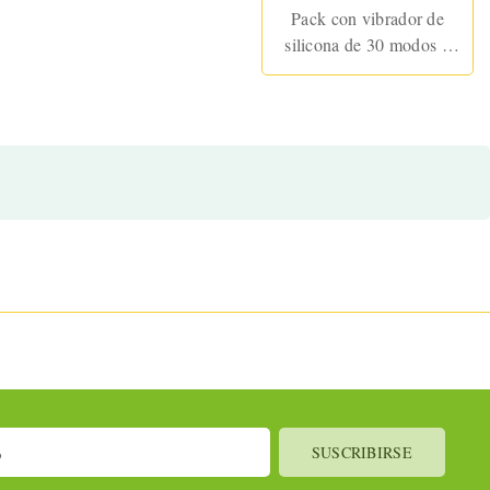
Pack con vibrador de
silicona de 30 modos y
lubricante base agua de
50 ml. Punta redondeada
para el punto G,
resistente al agua,
silencioso y listo para
acompañarte a todas
partes.