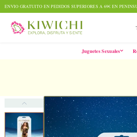
ENVIO GRATUITO EN PEDIDOS SUPERIORES A 69€ EN PENINS
Juguetes Sexuales
R
NUEVO
AGOTADO
AMOUR PACK
TARDE
Set De 7 Piezas
Six-In-
Together &
De 
Forever
Vibrad