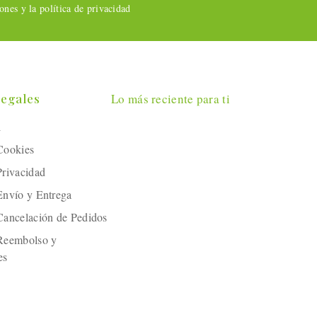
nes y la política de privacidad
Legales
Lo más reciente para ti
l
 Cookies
Privacidad
 Envío y Entrega
 Cancelación de Pedidos
 Reembolso y
es