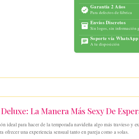
para
Garantía 2 Años
maximizar
Para defectos de fábrica
tu placer
Envíos Discretos
con
Sin logos, sin información 
tecnología
Soporte vía WhatsApp
avanzada y
A tu disposición
un diseño
ergonómic
o.
5 Deluxe: La Manera Más Sexy De Esper
ión ideal para hacer de la temporada navideña algo más travieso y exc
a ofrecer una experiencia sensual tanto en pareja como a solas.