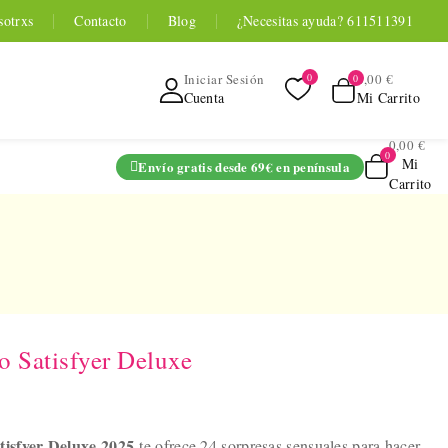
sotrxs
Contacto
Blog
¿Necesitas ayuda? 611511391
0,00 €
Iniciar Sesión
Mi Carrito
Cuenta
0,00 €
Mi
Envío gratis desde 69€ en península
Carrito
ADO
o Satisfyer Deluxe
TOYOU APP
SERIES
 Entrenador
tisfyer Deluxe 2025
te ofrece 24 sorpresas sensuales para hacer