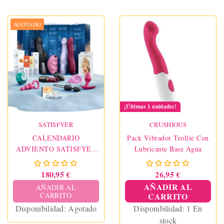
AGOTADO
¡Últimas 1 unidades!
SATISFYER
CRUSHIOUS
CALENDARIO
Pack Vibrador Trollie Con
ADVIENTO SATISFYER
Lubricante Base Agua
PREMIUM
180,95 €
26,95 €
AÑADIR AL
AÑADIR AL
CARRITO
CARRITO
Disponibilidad:
Agotado
Disponibilidad:
1 En
stock