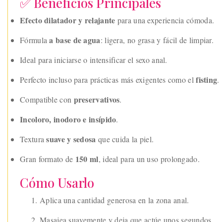
✅ Beneficios Principales
Efecto dilatador y relajante
para una experiencia cómoda.
a base de agua
Fórmula
: ligera, no grasa y fácil de limpiar.
Ideal para iniciarse o intensificar el sexo anal.
fisting
Perfecto incluso para prácticas más exigentes como el
.
preservativos
Compatible con
.
Incoloro, inodoro e insípido
.
suave y sedosa
Textura
que cuida la piel.
150 ml
Gran formato de
, ideal para un uso prolongado.
Cómo Usarlo
Aplica una cantidad generosa en la zona anal.
Masajea suavemente y deja que actúe unos segundos.