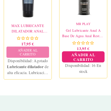
MR PLAY
MAX LUBRICANTE
Gel Lubricante Anal A
DILATADOR ANAL
Base De Agua Anal Restore
250ML
100 Ml Nanami
17,95 €
13,95 €
AÑADIR AL
CARRITO
AÑADIR AL
CARRITO
Disponibilidad:
Agotado
Disponibilidad:
16 En
Lubricante dilatador
de
stock
alta eficacia. Lubricación
extrema, efecto relajante y
compatible con
preservativos.