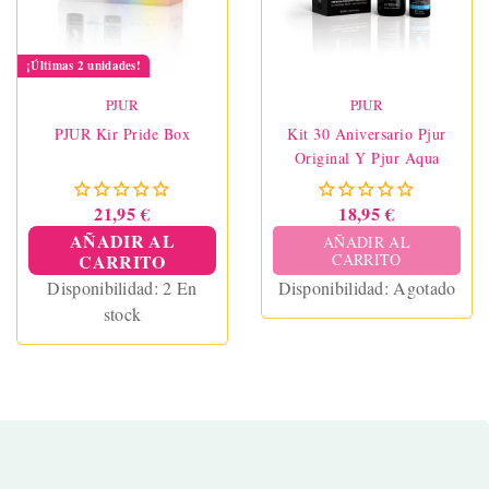
¡Últimas 2 unidades!
PJUR
PJUR
PJUR Kir Pride Box
Kit 30 Aniversario Pjur
Original Y Pjur Aqua
21,95 €
18,95 €
AÑADIR AL
AÑADIR AL
CARRITO
CARRITO
Disponibilidad:
2 En
Disponibilidad:
Agotado
stock