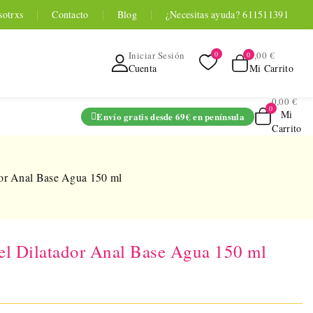
sotrxs
Contacto
Blog
¿Necesitas ayuda? 611511391
0,00 €
Iniciar Sesión
Mi Carrito
Cuenta
0,00 €
Mi
Envío gratis desde 69€ en península
Carrito
ADO
r Anal Base Agua 150 ml
Dilatador Anal Base Agua 150 ml
TOYOU APP
SERIES
 Entrenador