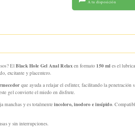
para
A tu disposición
maximizar
tu placer
con
tecnología
avanzada y
un diseño
ergonómic
o.
Black Hole Gel Anal Relax
150 ml
nsos? El
en formato
es el lubric
o, excitante y placentero.
ormecedor
que ayuda a relajar el esfínter, facilitando la penetración 
ste gel convierte el miedo en disfrute.
incoloro, inodoro e insípido
deja manchas y es totalmente
. Compatibl
nsas y sin interrupciones.