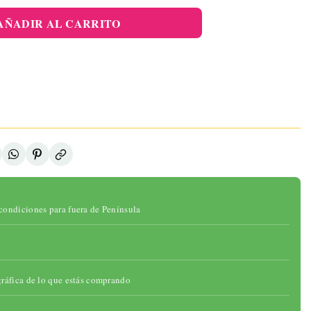
elo Pélvico
 Sensor De
AÑADIR AL CARRITO
sión Y APP
46,95 €
ADIR AL
ARRITO
onibilidad:
ad:
gotado
condiciones para fuera de Península
gráfica de lo que estás comprando