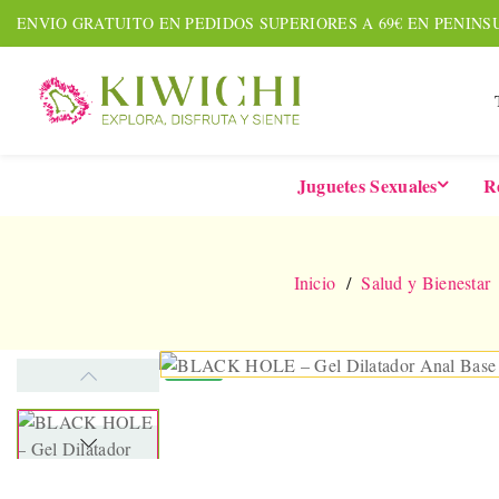
ENVIO GRATUITO EN PEDIDOS SUPERIORES A 69€ EN PENINS
Juguetes Sexuales
R
Inicio
Salud y Bienestar
NUEVO
AMOUR PACK
TARDE
Set De 7 Piezas
Six-In-
Together &
De 
Forever
Vibrad