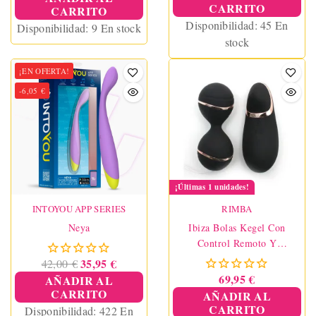
CARRITO
CARRITO
Disponibilidad:
45 En
Disponibilidad:
9 En stock
stock
¡EN OFERTA!
-6,05 €
¡Últimas 1 unidades!
INTOYOU APP SERIES
RIMBA
Neya
Ibiza Bolas Kegel Con
Control Remoto Y
Estimulador Negro
35,95 €
42,00 €
69,95 €
AÑADIR AL
CARRITO
AÑADIR AL
CARRITO
Disponibilidad:
422 En