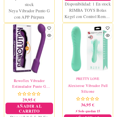
Disponibilidad:
1 En stock
stock
RIMBA TOYS Bolas
Neya Vibrador Punto G
Kegel con Control Remoto
con APP Púrpura
y Estimulador Ibiza Negro
PRETTY LOVE
Rewoflex Vibrador
Alexisrose Vibrador Full
Estimulador Punto G
Silicone
Flexible
29,95 €
36,95 €
AÑADIR AL
CARRITO
⚡ Solo quedan 15