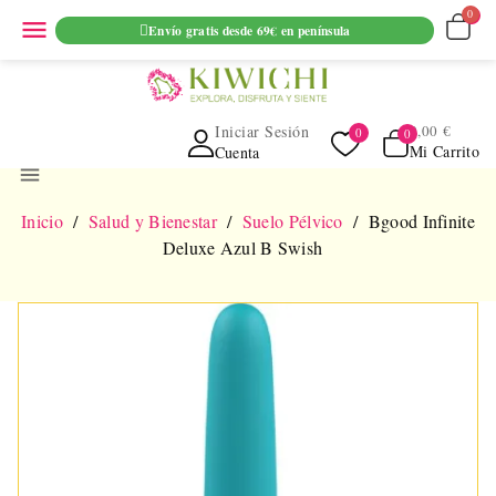
ENVIO GRATUITO EN PEDIDOS SUPERIORES A 69€ EN
menu
Envío gratis desde 69€ en península
PENINSULA
Iniciar Sesión
0,00 €
Mi Carrito
Cuenta
menu
Inicio
Salud y Bienestar
Suelo Pélvico
Bgood Infinite
Deluxe Azul B Swish
NUEVO
AGOTADO