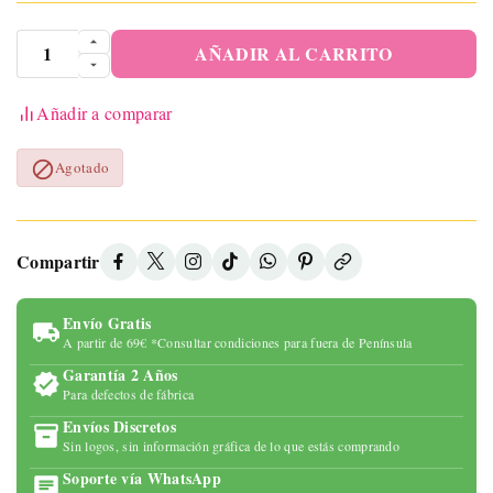
AÑADIR AL CARRITO
Añadir a comparar

Agotado
Compartir
Envío Gratis
A partir de 69€ *Consultar condiciones para fuera de Península
Garantía 2 Años
Para defectos de fábrica
Envíos Discretos
Sin logos, sin información gráfica de lo que estás comprando
Soporte vía WhatsApp