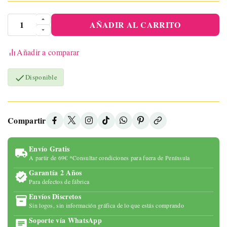
AÑADIR AL CARRITO
Añadir a comparar

Disponible
Compartir
Envío Gratis
A partir de 69€ *Consultar condiciones para fuera de Península
Garantía 2 Años
Para defectos de fábrica
Envíos Discretos
Sin logos, sin información gráfica de lo que estás comprando
Soporte vía WhatsApp