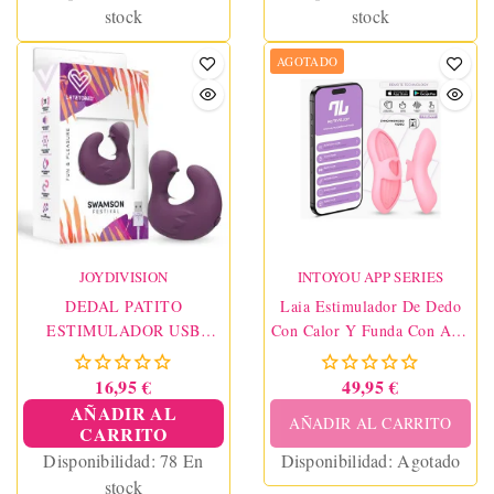
stock
stock
AGOTADO
JOYDIVISION
INTOYOU APP SERIES
DEDAL PATITO
Laia Estimulador De Dedo
ESTIMULADOR USB
Con Calor Y Funda Con APP
SILICONA VIOLET
Rosa
16,95 €
49,95 €
AÑADIR AL
AÑADIR AL CARRITO
CARRITO
Disponibilidad:
78 En
Disponibilidad:
Agotado
stock