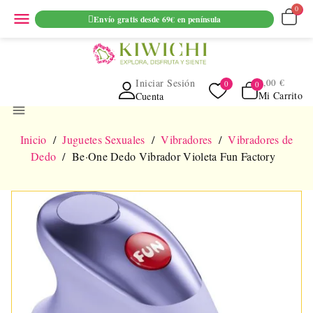
ENVIO GRATUITO EN PEDIDOS SUPERIORES A 69€ EN
menu
Envío gratis desde 69€ en península
PENINSULA
Iniciar Sesión
0,00 €
Mi Carrito
Cuenta
menu
Inicio
Juguetes Sexuales
Vibradores
Vibradores de
Dedo
Be·One Dedo Vibrador Violeta Fun Factory
NUEVO