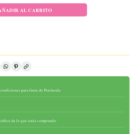
elo Pélvico
 Sensor De
AÑADIR AL CARRITO
sión Y APP
46,95 €
ADIR AL
ARRITO
onibilidad:
ad:
gotado
condiciones para fuera de Península
gráfica de lo que estás comprando