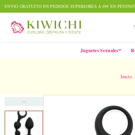
ENVIO GRATUITO EN PEDIDOS SUPERIORES A 69€ EN PENINS
Juguetes Sexuales
R
Inicio
NUEVO
AGOTADO
AMOUR PACK
TARDE
Set De 7 Piezas
Six-In-
Together &
De 
Forever
Vibrad