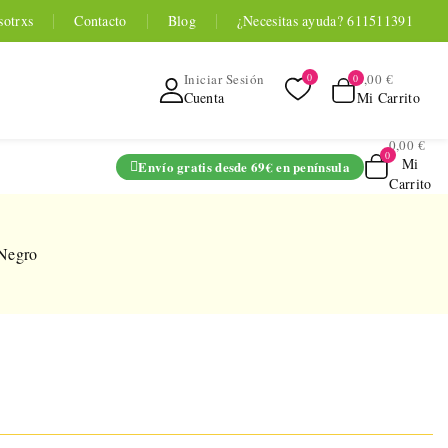
sotrxs
Contacto
Blog
¿Necesitas ayuda? 611511391
0,00 €
Iniciar Sesión
Mi Carrito
Cuenta
0,00 €
Mi
Envío gratis desde 69€ en península
Carrito
ADO
 Negro
TOYOU APP
SERIES
 Entrenador