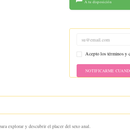
para
A tu disposición
maximizar
tu placer
con
tecnología
avanzada y
un diseño
ergonómic
Acepto los términos y c
o.
NOTIFICARME CUAND
ara explorar y descubrir el placer del sexo anal.