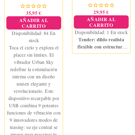
29,95 €
35,95 €
AÑADIR AL
AÑADIR AL
CARRITO
CARRITO
Disponibilidad:
1 En stock
Disponibilidad:
84 En
Tender: dildo realista
stock
flexible con estructura
Toca el cielo y explora el
moldeable, ventosa
placer sin límites. El
potente y textura
vibrador Urban Sky
ultrasuave de silicona
redefine la estimulación
líquida. Penetración
interna con un diseño
cómoda, adaptable y muy
unisex elegante y
natural.
revolucionario. Este
dispositivo recargable por
USB combina 9 potentes
funciones de vibración con
9 innovadores modos de
teasing: su eje central se
mueve para masajear tu