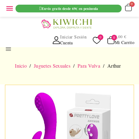
ENVIO GRATUITO EN PEDIDOS SUPERIORES A 69€ EN
menu
Envío gratis desde 69€ en península
PENINSULA
Iniciar Sesión
0,00 €
Mi Carrito
Cuenta
menu
Inicio
Juguetes Sexuales
Para Vulva
Arthur
NUEVO