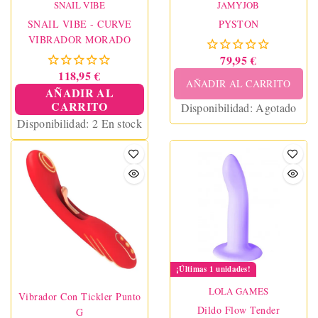
SNAIL VIBE
JAMYJOB
SNAIL VIBE - CURVE
PYSTON
VIBRADOR MORADO
79,95 €
118,95 €
AÑADIR AL CARRITO
AÑADIR AL
CARRITO
Disponibilidad:
Agotado
Disponibilidad:
2 En stock
¡Últimas 1 unidades!
LOLA GAMES
Vibrador Con Tickler Punto
Dildo Flow Tender
G