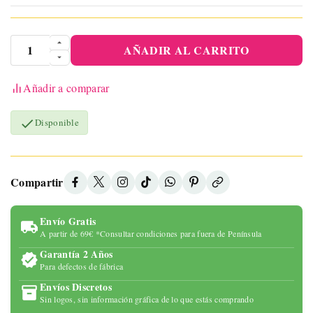
AÑADIR AL CARRITO
Añadir a comparar

Disponible
Compartir
Envío Gratis
A partir de 69€ *Consultar condiciones para fuera de Península
Garantía 2 Años
Para defectos de fábrica
Envíos Discretos
Sin logos, sin información gráfica de lo que estás comprando