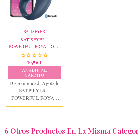
SATISFYER
SATISFYER -
POWERFUL ROYAL ONE
ANILLO VIBRADOR APP
40,95 €
AÑADIR AL
CARRITO
Disponibilidad:
Agotado
SATISFYER –
POWERFUL ROYAL
ONE RING VIBRATOR
APP
6 Otros Productos En La Misma Categor