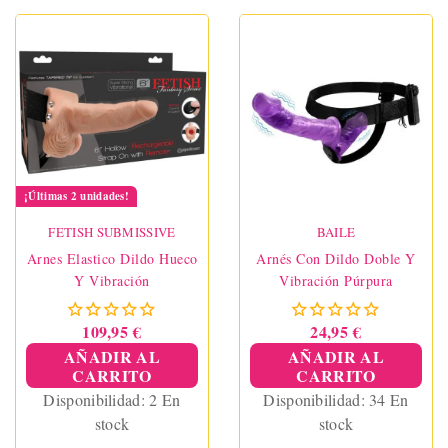
¡Últimas 2 unidades!
FETISH SUBMISSIVE
BAILE
Arnes Elastico Dildo Hueco
Arnés Con Dildo Doble Y
Y Vibración
Vibración Púrpura
109,95 €
24,95 €
AÑADIR AL
AÑADIR AL
CARRITO
CARRITO
Disponibilidad:
2 En
Disponibilidad:
34 En
stock
stock