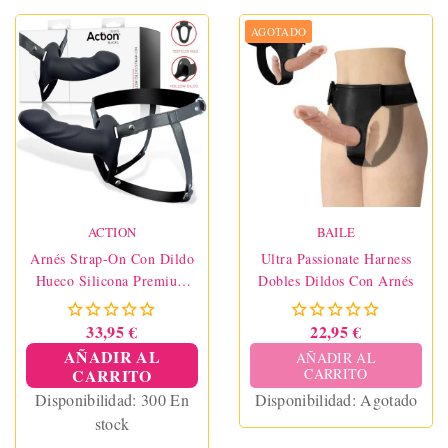
AGOTADO
ACTION
BAILE
Arnés Strap-On Con Dildo
Ultra Passionate Harness
Hueco Silicona Premium
Dobles Dildos Con Arnés
Talla L Negro
33,95 €
22,95 €
AÑADIR AL
AÑADIR AL
CARRITO
CARRITO
Disponibilidad:
300 En
Disponibilidad:
Agotado
stock