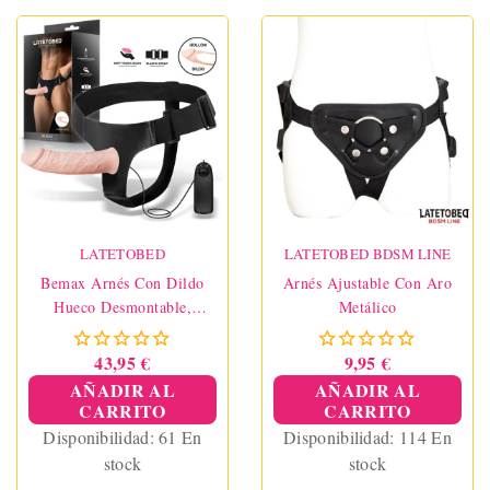
LATETOBED
LATETOBED BDSM LINE
Bemax Arnés Con Dildo
Arnés Ajustable Con Aro
Hueco Desmontable,
Metálico
Vibración Y Control
Remoto
43,95 €
9,95 €
AÑADIR AL
AÑADIR AL
CARRITO
CARRITO
Disponibilidad:
61 En
Disponibilidad:
114 En
stock
stock