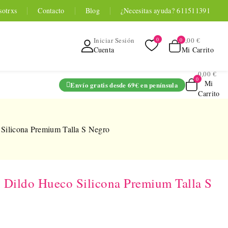
sotrxs
Contacto
Blog
¿Necesitas ayuda? 611511391
0,00 €
Iniciar Sesión
Mi Carrito
Cuenta
0,00 €
Mi
Envío gratis desde 69€ en península
Carrito
ADO
Silicona Premium Talla S Negro
 Dildo Hueco Silicona Premium Talla S
TOYOU APP
SERIES
 Entrenador