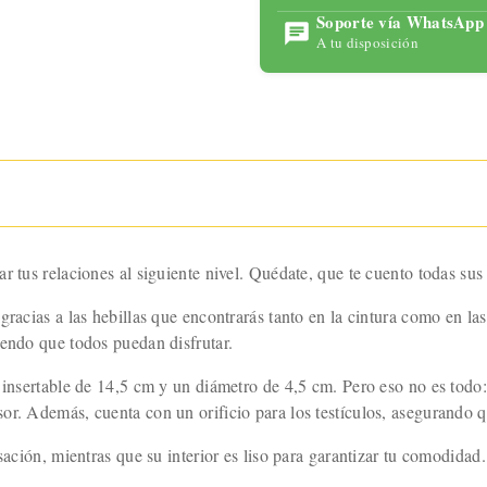
para
Soporte vía WhatsApp
maximizar
A tu disposición
tu placer
con
tecnología
avanzada y
un diseño
ergonómic
o.
 tus relaciones al siguiente nivel. Quédate, que te cuento todas sus i
racias a las hebillas que encontrarás tanto en la cintura como en las
iendo que todos puedan disfrutar.
 insertable de 14,5 cm y un diámetro de 4,5 cm. Pero eso no es todo:
or. Además, cuenta con un orificio para los testículos, asegurando 
nsación, mientras que su interior es liso para garantizar tu comodidad