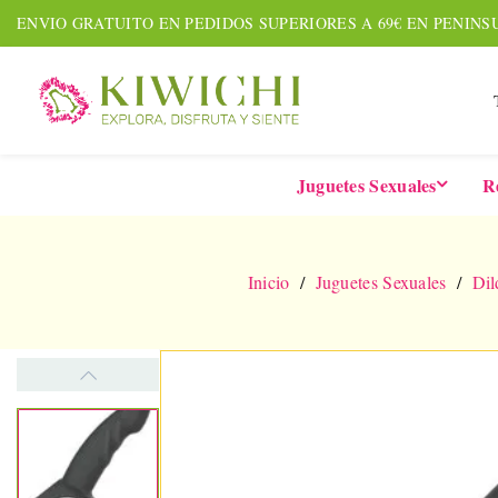
ENVIO GRATUITO EN PEDIDOS SUPERIORES A 69€ EN PENINS
Juguetes Sexuales
R
Inicio
Juguetes Sexuales
Dil
NUEVO
AMOUR PACK
TARDE
Set De 7 Piezas
Six-In-
Together &
De 
Forever
Vibrad