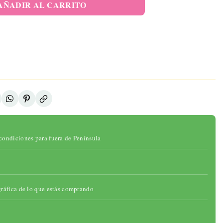
elo Pélvico
AÑADIR AL CARRITO
 Sensor De
sión Y APP
46,95 €
ADIR AL
ARRITO
onibilidad:
ad:
gotado
condiciones para fuera de Península
gráfica de lo que estás comprando