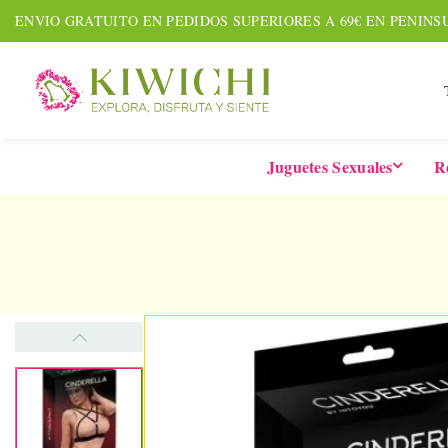
ENVIO GRATUITO EN PEDIDOS SUPERIORES A 69€ EN PENINS
Juguetes Sexuales
R
NUEVO
AGOTADO
AMOUR PACK
TARDE
Set De 7 Piezas
Six-In-
Together &
De 
Forever
Vibrad