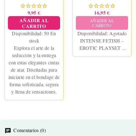
SENSUAL
ESPOSAS, ANTIFAZ Y
LÁTIGO DE CUERO
9,95 €
16,95 €
VEGANO
AÑADIR AL
AÑADIR AL
CARRITO
CARRITO
Disponibilidad:
50 En
Disponibilidad:
Agotado
stock
INTENSE FETISH –
Explora el arte de la
EROTIC PLAYSET 1
seducción y la entrega
WITH HANDCUFFS,
con estas elegantes cintas
BLIND MASK AND
de atar. Diseñadas para
FLOGGER
iniciarte en el bondage de
forma sofisticada, segura
y llena de sensaciones.
Comentarios (0)