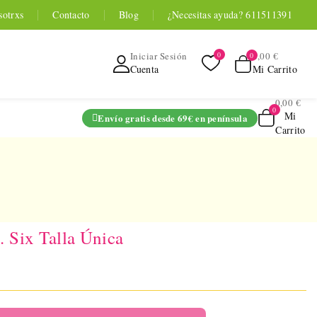
sotrxs
Contacto
Blog
¿Necesitas ayuda? 611511391
0,00 €
Iniciar Sesión
Mi Carrito
Cuenta
0,00 €
Mi
Envío gratis desde 69€ en península
Carrito
ADO
 Six Talla Única
TOYOU APP
SERIES
 Entrenador