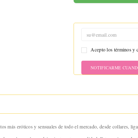
para
maximizar
tu placer
con
tecnología
avanzada y
un diseño
Acepto los términos y c
ergonómic
o.
NOTIFICARME CUAND
os más eróticos y sensuales de todo el mercado, desde collares, liga