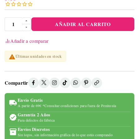
AÑADIR AL CARRITO
Añadir a comparar

Últimas unidades en stock
Compartir
Envío Gratis
A partir de 69€ *Consultar condiciones para fuera de Península
Garantía 2 Años
Para defectos de fábrica
Envíos Discretos
Sin logos, sin información gráfica de lo que estás comprando