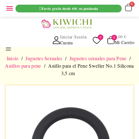
ENVIO GRATUITO EN PEDIDOS SUPERIORES A 69€ EN
menu
Envío gratis desde 69€ en península
PENINSULA
Iniciar Sesión
0,00 €
Mi Carrito
Cuenta
menu
Inicio
Juguetes Sexuales
Juguetes sexuales para Pene
Anillos para pene
Anillo para el Pene Sweller No.1 Silicona
3,5 cm
NUEVO