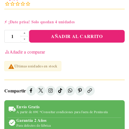
⚡
¡Date prisa! Solo quedan 4 unidades
AÑADIR AL CARRITO
Añadir a comparar

Últimas unidades en stock
Compartir
Envío Gratis
A partir de 69€ *Consultar condiciones para fuera de Península
Garantía 2 Años
Para defectos de fábrica