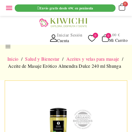
ENVIO GRATUITO EN PEDIDOS SUPERIORES A 69€ EN
menu
Envío gratis desde 69€ en península
PENINSULA
Iniciar Sesión
0,00 €
Mi Carrito
Cuenta
menu
Inicio
Salud y Bienestar
Aceites y velas para masaje
Aceite de Masaje Erótico Almendra Dulce 240 ml Shunga
NUEVO