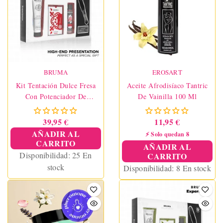
BRUMA
EROSART
Kit Tentación Dulce Fresa
Aceite Afrodisíaco Tantric
Con Potenciador De
De Vainilla 100 Ml
Orgasmos
39,95 €
11,95 €
AÑADIR AL
⚡ Solo quedan 8
CARRITO
AÑADIR AL
Disponibilidad:
25 En
CARRITO
stock
Disponibilidad:
8 En stock