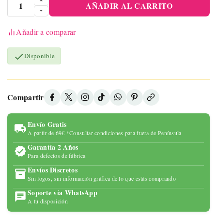
AÑADIR AL CARRITO
Añadir a comparar

Disponible
Compartir
Envío Gratis
A partir de 69€ *Consultar condiciones para fuera de Península
Garantía 2 Años
Para defectos de fábrica
Envíos Discretos
Sin logos, sin información gráfica de lo que estás comprando
Soporte vía WhatsApp
A tu disposición