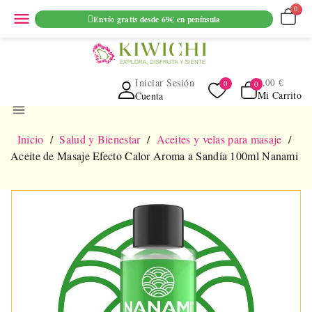
ENVIO GRATUITO EN PEDIDOS SUPERIORES A 69€ EN
menu
Envío gratis desde 69€ en península
PENINSULA
Iniciar Sesión
0,00 €
Mi Carrito
Cuenta
menu
Inicio
Salud y Bienestar
Aceites y velas para masaje
Aceite de Masaje Efecto Calor Aroma a Sandía 100ml Nanami
NUEVO