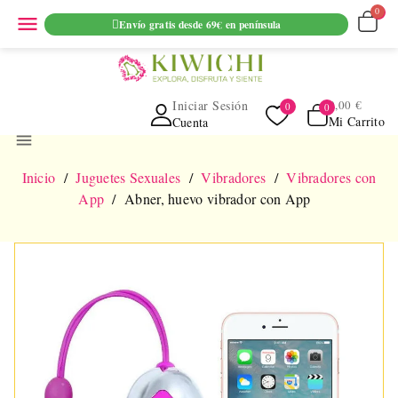
ENVIO GRATUITO EN PEDIDOS SUPERIORES A 69€ EN
menu
Envío gratis desde 69€ en península
PENINSULA
Iniciar Sesión
0,00 €
Mi Carrito
Cuenta
menu
Inicio
Juguetes Sexuales
Vibradores
Vibradores con
App
Abner, huevo vibrador con App
NUEVO
AGOTADO