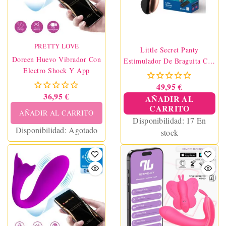
PRETTY LOVE
Little Secret Panty
Doreen Huevo Vibrador Con
Estimulador De Braguita Con
Electro Shock Y App
Control Remoto Y APP
Satisfyer
49,95 €
36,95 €
AÑADIR AL
CARRITO
AÑADIR AL CARRITO
Disponibilidad:
17 En
Disponibilidad:
Agotado
stock