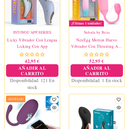
¡Últimas 1 unidades!
INTOYOU APP SERIES
Nebula by Ibiza
Licky Vibrador Con Lengua
NexEgg Motion Huevo
Licking Con App
Vibrador Con Thrusting App
Rosa/Turquesa
42,95 €
52,95 €
AÑADIR AL
AÑADIR AL
CARRITO
CARRITO
Disponibilidad:
121 En
Disponibilidad:
1 En stock
stock
AGOTADO